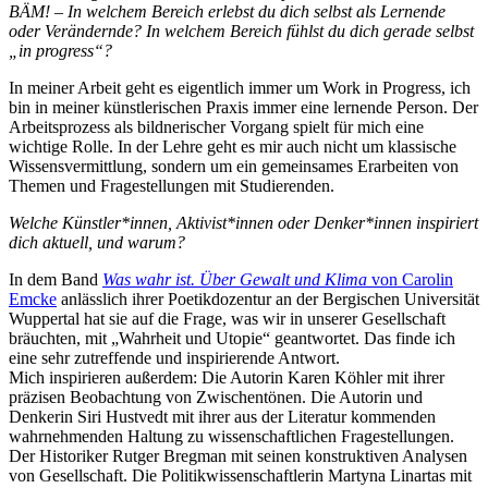
BÄM! – In welchem Bereich erlebst du dich selbst als Lernende
oder Verändernde? In welchem Bereich fühlst du dich gerade selbst
„in progress“?
In meiner Arbeit geht es eigentlich immer um Work in Progress, ich
bin in meiner künstlerischen Praxis immer eine lernende Person. Der
Arbeitsprozess als bildnerischer Vorgang spielt für mich eine
wichtige Rolle. In der Lehre geht es mir auch nicht um klassische
Wissensvermittlung, sondern um ein gemeinsames Erarbeiten von
Themen und Fragestellungen mit Studierenden.
Welche Künstler*innen, Aktivist*innen oder Denker*innen inspiriert
dich aktuell, und warum?
In dem Band
Was wahr ist. Über Gewalt und Klima
von Carolin
Emcke
anlässlich ihrer Poetikdozentur an der Bergischen Universität
Wuppertal hat sie auf die Frage, was wir in unserer Gesellschaft
bräuchten, mit „Wahrheit und Utopie“ geantwortet. Das finde ich
eine sehr zutreffende und inspirierende Antwort.
Mich inspirieren außerdem: Die Autorin Karen Köhler mit ihrer
präzisen Beobachtung von Zwischentönen. Die Autorin und
Denkerin Siri Hustvedt mit ihrer aus der Literatur kommenden
wahrnehmenden Haltung zu wissenschaftlichen Fragestellungen.
Der Historiker Rutger Bregman mit seinen konstruktiven Analysen
von Gesellschaft. Die Politikwissenschaftlerin Martyna Linartas mit