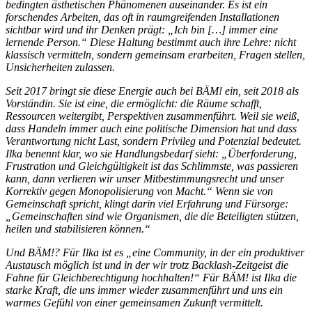
bedingten ästhetischen Phänomenen auseinander. Es ist ein
forschendes Arbeiten, das oft in raumgreifenden Installationen
sichtbar wird und ihr Denken prägt: „Ich bin […] immer eine
lernende Person.“ Diese Haltung bestimmt auch ihre Lehre: nicht
klassisch vermitteln, sondern gemeinsam erarbeiten, Fragen stellen,
Unsicherheiten zulassen.
Seit 2017 bringt sie diese Energie auch bei BÄM! ein, seit 2018 als
Vorständin. Sie ist eine, die ermöglicht: die Räume schafft,
Ressourcen weitergibt, Perspektiven zusammenführt. Weil sie weiß,
dass Handeln immer auch eine politische Dimension hat und dass
Verantwortung nicht Last, sondern Privileg und Potenzial bedeutet.
Ilka benennt klar, wo sie Handlungsbedarf sieht: „Überforderung,
Frustration und Gleichgültigkeit ist das Schlimmste, was passieren
kann, dann verlieren wir unser Mitbestimmungsrecht und unser
Korrektiv gegen Monopolisierung von Macht.“ Wenn sie von
Gemeinschaft spricht, klingt darin viel Erfahrung und Fürsorge:
„Gemeinschaften sind wie Organismen, die die Beteiligten stützen,
heilen und stabilisieren können.“
Und BÄM!? Für Ilka ist es „eine Community, in der ein produktiver
Austausch möglich ist und in der wir trotz Backlash-Zeitgeist die
Fahne für Gleichberechtigung hochhalten!“ Für BÄM! ist Ilka die
starke Kraft, die uns immer wieder zusammenführt und uns ein
warmes Gefühl von einer gemeinsamen Zukunft vermittelt.