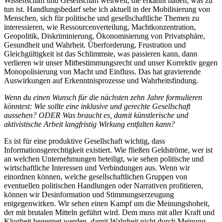
Wissenschaft und Gesellschaft weltweit, die erkannt haben, was zu
tun ist. Handlungsbedarf sehe ich aktuell in der Mobilisierung von
Menschen, sich für politische und gesellschaftliche Themen zu
interessieren, wie Ressourcenverteilung, Machtkonzentration,
Geopolitik, Diskriminierung, Ökonomisierung von Privatsphäre,
Gesundheit und Wahrheit. Überforderung, Frustration und
Gleichgültigkeit ist das Schlimmste, was passieren kann, dann
verlieren wir unser Mitbestimmungsrecht und unser Korrektiv gegen
Monopolisierung von Macht und Einfluss. Das hat gravierende
Auswirkungen auf Erkenntnisprozesse und Wahrheitsfindung.
Wenn du einen Wunsch für die nächsten zehn Jahre formulieren
könntest: Wie sollte eine inklusive und gerechte Gesellschaft
aussehen? ODER Was braucht es, damit künstlerische und
aktivistische Arbeit langfristig Wirkung entfalten kann?
Es ist für eine produktive Gesellschaft wichtig, dass
Informationsgerechtigkeit existiert. Wie fließen Geldströme, wer ist
an welchen Unternehmungen beteiligt, wie sehen politische und
wirtschaftliche Interessen und Verbindungen aus. Wenn wir
einordnen können, welche gesellschaftlichen Gruppen von
eventuellen politischen Handlungen oder Narrativen profitieren,
können wir Desinformation und Stimmungserzeugung
entgegenwirken. Wir sehen einen Kampf um die Meinungshoheit,
der mit brutalen Mitteln geführt wird. Dem muss mit aller Kraft und
Klugheit begegnet werden, damit Wahrheit nicht durch Meinung