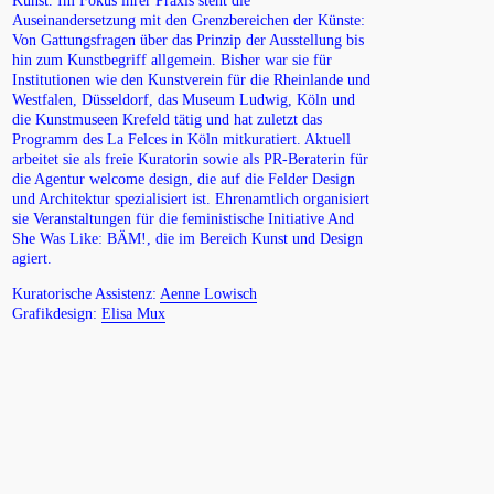
Kunst. Im Fokus ihrer Praxis steht die
Auseinandersetzung mit den Grenzbereichen der Künste:
Von Gattungsfragen über das Prinzip der Ausstellung bis
hin zum Kunstbegriff allgemein. Bisher war sie für
Institutionen wie den Kunstverein für die Rheinlande und
Westfalen, Düsseldorf, das Museum Ludwig, Köln und
die Kunstmuseen Krefeld tätig und hat zuletzt das
Programm des La Felces in Köln mitkuratiert. Aktuell
arbeitet sie als freie Kuratorin sowie als PR-Beraterin für
die Agentur welcome design, die auf die Felder Design
und Architektur spezialisiert ist. Ehrenamtlich organisiert
sie Veranstaltungen für die feministische Initiative And
She Was Like: BÄM!, die im Bereich Kunst und Design
agiert.
Kuratorische Assistenz:
Aenne Lowisch
Grafikdesign:
Elisa Mux