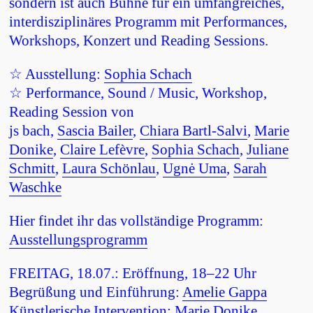
sondern ist auch Bühne für ein umfangreiches,
interdisziplinäres Programm mit Performances,
Workshops, Konzert und Reading Sessions.
☆ Ausstellung:
Sophia Schach
☆ Performance, Sound / Music, Workshop,
Reading Session von
js bach,
Sascia Bailer
,
Chiara Bartl-Salvi
,
Marie
Donike
,
Claire Lefèvre
,
Sophia Schach
,
Juliane
Schmitt
,
Laura Schönlau
,
Ugnė Uma
,
Sarah
Waschke
Hier findet ihr das vollständige Programm:
Ausstellungsprogramm
FREITAG, 18.07.: Eröffnung, 18–22 Uhr
Begrüßung und Einführung:
Amelie Gappa
Künstlerische Intervention:
Marie Donike
,