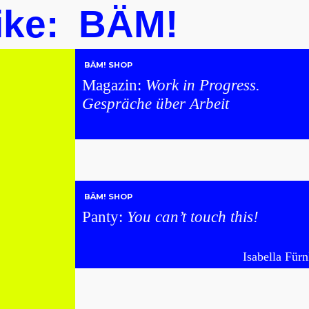
ke:
BÄM!
BÄM! SHOP
Magazin:
Work in Progress.
Gespräche über Arbeit
BÄM! SHOP
Panty:
You can’t touch this!
Isabella Für